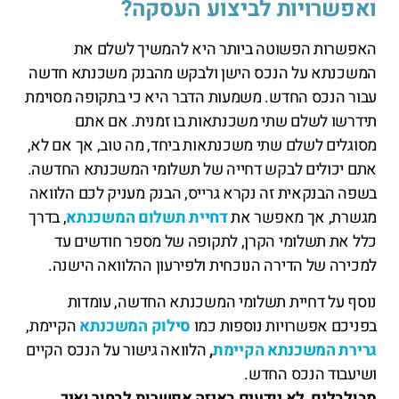
ואפשרויות לביצוע העסקה?
האפשרות הפשוטה ביותר היא להמשיך לשלם את
המשכנתא על הנכס הישן ולבקש מהבנק משכנתא חדשה
עבור הנכס החדש. משמעות הדבר היא כי בתקופה מסוימת
תידרשו לשלם שתי משכנתאות בו זמנית. אם אתם
מסוגלים לשלם שתי משכנתאות ביחד, מה טוב, אך אם לא,
אתם יכולים לבקש דחייה של תשלומי המשכנתא החדשה.
בשפה הבנקאית זה נקרא גרייס, הבנק מעניק לכם הלוואה
מגשרת, אך מאפשר את
דחיית תשלום המשכנתא
, בדרך
כלל את תשלומי הקרן, לתקופה של מספר חודשים עד
למכירה של הדירה הנוכחית ולפירעון ההלוואה הישנה.
נוסף על דחיית תשלומי המשכנתא החדשה, עומדות
בפניכם אפשרויות נוספות כמו
סילוק המשכנתא
הקיימת,
גרירת המשכנתא הקיימת
,
הלוואה גישור על הנכס הקיים
ושיעבוד הנכס החדש.
מבולבלים, לא יודעים באיזה אפשרות לבחור ואיך