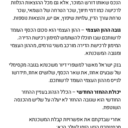
הנכס שאותו דורש המוכר, אלא גם מכל ההוצאות הנלוות
לרכישה כמו דמי תיווך, שכר הטרחה של השמאי, שכר
טרחת עורך הדין, עלויות שיפוץ, אם יש, והוצאות נוספות.
גובה ההון העצמי
– ההון העצמי הוא סכום הכסף העומד
לרשותכם שבו תוכלו להשתמש למימון רכישת הדירה.
המימון לרכישת הדירה מורכב משני גורמים, מההון העצמי
ומגובה המשכנתא.
בנק ישראל מאשר למשפרי דיור משכנתא בגובה מקסימלי
של שבעים אחוז, את שאר הכסף, שלושים אחוז, תידרשו
לגייס מההון העצמי העומד לרשותכם.
יכולת ההחזר החודשי
– הכלל הנהוג בעניין ההחזר
החודשי הוא שגובה ההחזר לא יעלה על שליש מהכנסה
השוטפת.
אחרי שבדקתם את אפשרויות קבלת המשכנתא
מבחינתכם הגיע הזמן לשלב הבא: