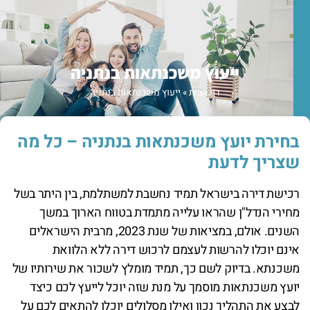
ייעוץ משכנתאות בנתניה
דף הבית
»
ייעוץ משכנתאות בנתניה
בחירת יועץ משכנתאות בנתניה – כל מה
שצריך לדעת
רכישת דירה בישראל תמיד נחשבת למשתלמת, בין היתר בשל
מחירי הנדל"ן שהראו עלייה מתמדת בטווח הארוך במשך
השנים. אולם, במציאות של שנת 2023, מרבית הישראלים
אינם יוכלו להרשות לעצמם לרכוש דירה ללא הלוואת
משכנתא. בדיוק לשם כך, תמיד מומלץ לשכור את שירותיו של
יועץ משכנתאות מוסמך על מנת שזה יוכל לייעץ לכם כיצד
לבצע את התהליך נכון ואילו מסלולים יוכלו להתאים לכם על