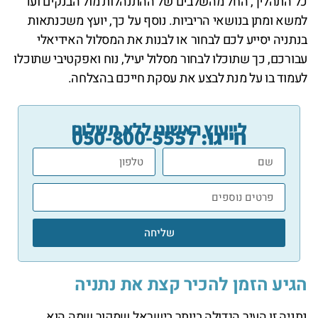
כל התהליך, החל מהשלבים של ההתנהלות מול הבנקים ועד
למשא ומתן בנושאי הריביות. נוסף על כך, יועץ משכנתאות
בנתניה יסייע לכם לבחור או לבנות את המסלול האידיאלי
עבורכם, כך שתוכלו לבחור מסלול יעיל, נוח ואפקטיבי שתוכלו
לעמוד בו על מנת לבצע את עסקת חייכם בהצלחה.
לייעוץ ראשוני ללא תשלום
חייגו: 050-800-5557
שליחה
הגיע הזמן להכיר קצת את נתניה
נתניה זו העיר הגדולה ביותר בישראל שמקור שמה הוא